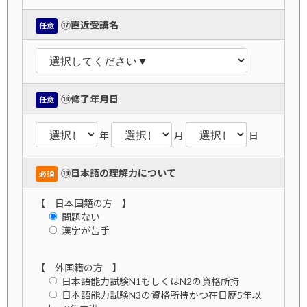
⑰直近受講名
任意
⑱修了年月日
任意
年
月
日
⑲日本語の理解力について
必須
【 日本国籍の方 】
問題ない
漢字が苦手
【 外国籍の方 】
日本語能力試験N1もしくはN2の資格所持
日本語能力試験N3の資格所持かつ在日歴5年以