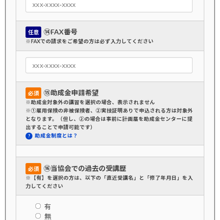
⑭FAX番号
任意
※FAXでの請求をご希望の方は必ず入力してください
⑮助成金申請希望
必須
※助成金対象外の講習を選択の場合、表示されません
※①雇用保険の非被保険者、②実技証明ありで申込される方は対象外
となります。（但し、②の場合は事前に計画届を助成金センターに提
出することで申請可能です）
助成金制度とは？
⑯当協会での過去の受講歴
必須
※【有】を選択の方は、以下の「直近受講名」と「修了年月日」を入
力してください
有
無