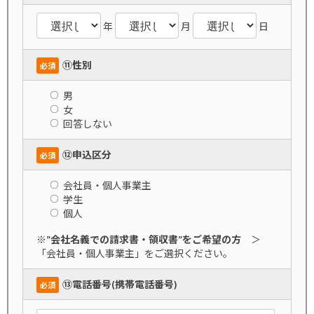
年
月
日
⑪性別
必須
男
女
回答しない
⑫申込区分
必須
会社員・個人事業主
学生
個人
※
”会社名義での請求書・領収書”をご希望の方
＞
「会社員・個人事業主」をご選択ください。
⑬電話番号(携帯電話番号)
必須