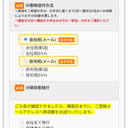
㉔書類送付方法
必須
※郵送をご希望の方は、お手元に届くまで2日～数日(お住まいの地域
によります)の日数を要します。
※講習日の近い講習をお申込みの方は「郵送」以外をご選択くださ
い。
会社宛(メール)
会社宛(郵送)
会社宛(FAX)
自宅宛(メール)
自宅宛(郵送)
自宅宛(FAX)
㉕領収書発行
必須
ご入金が確認できましたら、講習日までに、ご登録メ
ールアドレスへ領収書をお送りいたします。
会社名で発行