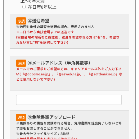
上～8年未満
在日歴8年以上
⑳送迎希望
必須
※送迎対象外の講習を選択の場合、表示されません
※二日市から実技会場までの送迎です
(実技会場の場所をご確認後、送迎を希望される方は"有"を、希望さ
れない方は"無"を選択して下さい)
㉑メールアドレス（半角英数字）
必須
メールでのご請求をご希望の方は、キャリアメール以外をご入力下さ
い(『@docomo.ne.jp』、『@ezweb.ne.jp』、『@softbank.ne.jp』な
どは使用しないで下さい)
㉒免除書類アップロード
必須
※免除ありの講習を受講される場合、免除書類を提出完了しないと修
了証をお渡しすることができません。
※最大合計ファイルサイズ：25MB