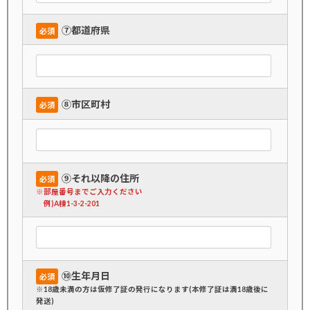
➆都道府県
必須
➇市区町村
必須
➈それ以降の住所
必須
※部屋番号までご入力ください
例)A棟1-3-2-201
➉生年月日
必須
※18歳未満の方は仮修了証の発行になります(本修了証は満18歳後に
発送)