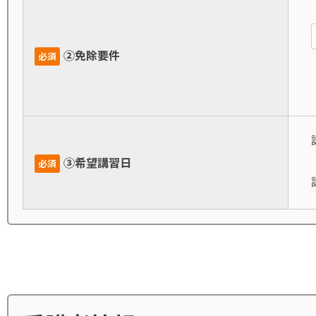
➁免除要件
必須
講
➂希望講習日
必須
講