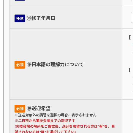
⑱修了年月日
任意
【
⑲日本語の理解力について
必須
【
⑳送迎希望
必須
※送迎対象外の講習を選択の場合、表示されません
※二日市から実技会場までの送迎です
(実技会場の場所をご確認後、送迎を希望される方は"有"を、希
望されない方は"無"を選択して下さい)