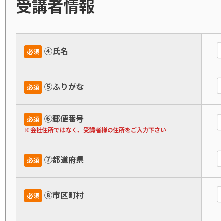
受講者情報
➃氏名
必須
➄ふりがな
必須
➅郵便番号
必須
※会社住所ではなく、受講者様の住所をご入力下さい
➆都道府県
必須
➇市区町村
必須