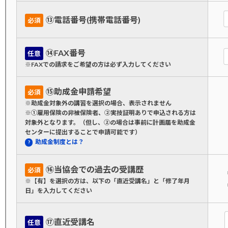
⑬電話番号(携帯電話番号)
必須
⑭FAX番号
任意
※FAXでの請求をご希望の方は必ず入力してください
⑮助成金申請希望
必須
※助成金対象外の講習を選択の場合、表示されません
※①雇用保険の非被保険者、②実技証明ありで申込される方は
対象外となります。（但し、②の場合は事前に計画届を助成金
センターに提出することで申請可能です）
助成金制度とは？
⑯当協会での過去の受講歴
必須
※【有】を選択の方は、以下の「直近受講名」と「修了年月
日」を入力してください
⑰直近受講名
任意