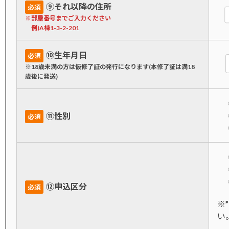
➈それ以降の住所
必須
※部屋番号までご入力ください
例)A棟1-3-2-201
➉生年月日
必須
※18歳未満の方は仮修了証の発行になります(本修了証は満18
歳後に発送)
⑪性別
必須
⑫申込区分
必須
※
い