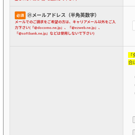
㉑メールアドレス（半角英数字）
必須
メールでのご請求をご希望の方は、キャリアメール以外をご入
力下さい(『@docomo.ne.jp』、『@ezweb.ne.jp』、
『@softbank.ne.jp』などは使用しないで下さい)
「
合