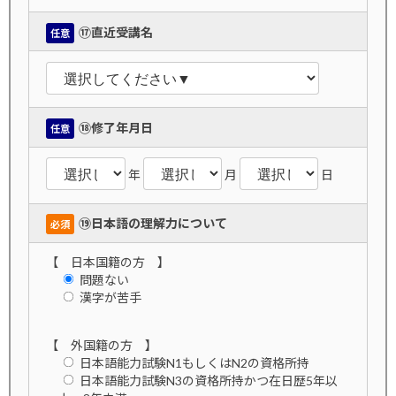
⑰直近受講名
任意
⑱修了年月日
任意
年
月
日
⑲日本語の理解力について
必須
【 日本国籍の方 】
問題ない
漢字が苦手
【 外国籍の方 】
日本語能力試験N1もしくはN2の資格所持
日本語能力試験N3の資格所持かつ在日歴5年以