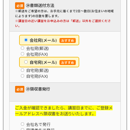
㉔書類送付方法
必須
※郵送をご希望の方は、お手元に届くまで2日～数日(お住まいの地域
によります)の日数を要します。
※講習日の近い講習をお申込みの方は「郵送」以外をご選択くださ
い。
会社宛(メール)
会社宛(郵送)
会社宛(FAX)
自宅宛(メール)
自宅宛(郵送)
自宅宛(FAX)
㉕領収書発行
必須
ご入金が確認できましたら、講習日までに、ご登録メ
ールアドレスへ領収書をお送りいたします。
会社名で発行