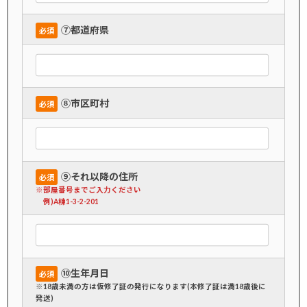
➆都道府県
必須
➇市区町村
必須
➈それ以降の住所
必須
※部屋番号までご入力ください
例)A棟1-3-2-201
➉生年月日
必須
※18歳未満の方は仮修了証の発行になります(本修了証は満18歳後に
発送)