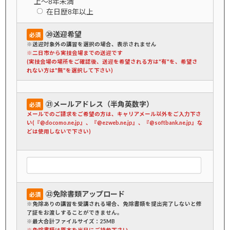
上～8年未満
在日歴8年以上
⑳送迎希望
必須
※送迎対象外の講習を選択の場合、表示されません
※二日市から実技会場までの送迎です
(実技会場の場所をご確認後、送迎を希望される方は"有"を、希望さ
れない方は"無"を選択して下さい)
㉑メールアドレス（半角英数字）
必須
メールでのご請求をご希望の方は、キャリアメール以外をご入力下さ
い(『@docomo.ne.jp』、『@ezweb.ne.jp』、『@softbank.ne.jp』な
どは使用しないで下さい)
㉒免除書類アップロード
必須
※免除ありの講習を受講される場合、免除書類を提出完了しないと修
了証をお渡しすることができません。
※最大合計ファイルサイズ：25MB