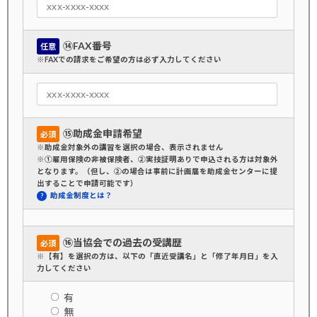
⑭FAX番号
任意
※FAXでの請求をご希望の方は必ず入力してください
⑮助成金申請希望
必須
※助成金対象外の講習を選択の場合、表示されません
※①雇用保険の非被保険者、②実技証明ありで申込される方は対象外
となります。（但し、②の場合は事前に計画届を助成金センターに提
出することで申請可能です）
助成金制度とは？
⑯当協会での過去の受講歴
必須
※【有】を選択の方は、以下の「直近受講名」と「修了年月日」を入
力してください
有
無