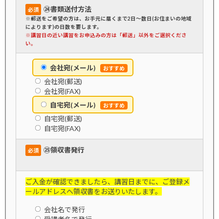
㉔書類送付方法
必須
※郵送をご希望の方は、お手元に届くまで2日～数日(お住まいの地域
によります)の日数を要します。
※講習日の近い講習をお申込みの方は「郵送」以外をご選択くださ
い。
会社宛(メール)
会社宛(郵送)
会社宛(FAX)
自宅宛(メール)
自宅宛(郵送)
自宅宛(FAX)
㉕領収書発行
必須
ご入金が確認できましたら、講習日までに、ご登録メ
ールアドレスへ領収書をお送りいたします。
会社名で発行