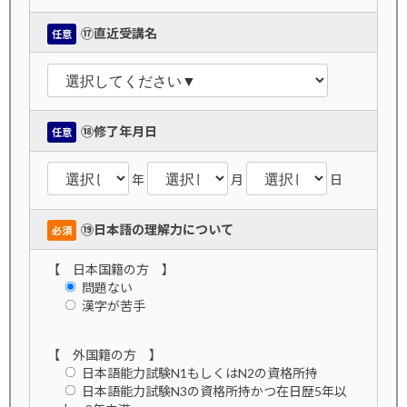
⑰直近受講名
任意
⑱修了年月日
任意
年
月
日
⑲日本語の理解力について
必須
【 日本国籍の方 】
問題ない
漢字が苦手
【 外国籍の方 】
日本語能力試験N1もしくはN2の資格所持
日本語能力試験N3の資格所持かつ在日歴5年以