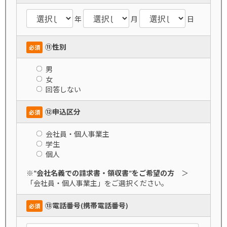
年
月
日
⑪性別
必須
男
女
回答しない
⑫申込区分
必須
会社員・個人事業主
学生
個人
※
”会社名義での請求書・領収書”をご希望の方
＞
「会社員・個人事業主」をご選択ください。
⑬電話番号(携帯電話番号)
必須