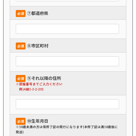
➆都道府県
必須
➇市区町村
必須
➈それ以降の住所
必須
※部屋番号までご入力ください
例)A棟1-3-2-201
➉生年月日
必須
※18歳未満の方は仮修了証の発行になります(本修了証は満18歳後に
発送)