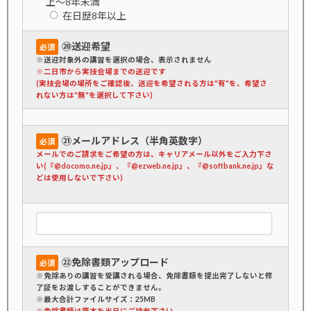
上～8年未満
在日歴8年以上
⑳送迎希望
必須
※送迎対象外の講習を選択の場合、表示されません
※二日市から実技会場までの送迎です
(実技会場の場所をご確認後、送迎を希望される方は"有"を、希望さ
れない方は"無"を選択して下さい)
㉑メールアドレス（半角英数字）
必須
メールでのご請求をご希望の方は、キャリアメール以外をご入力下さ
い(『@docomo.ne.jp』、『@ezweb.ne.jp』、『@softbank.ne.jp』な
どは使用しないで下さい)
㉒免除書類アップロード
必須
※免除ありの講習を受講される場合、免除書類を提出完了しないと修
了証をお渡しすることができません。
※最大合計ファイルサイズ：25MB