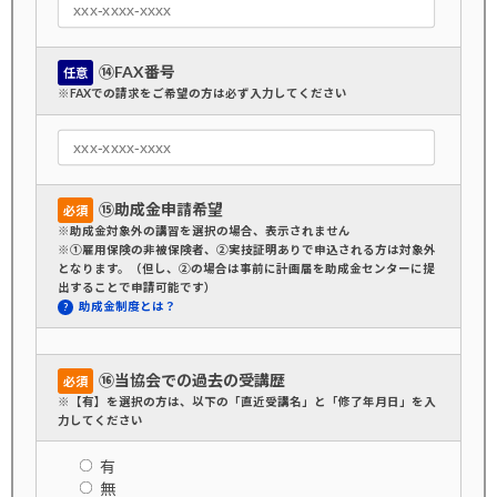
⑭FAX番号
任意
※FAXでの請求をご希望の方は必ず入力してください
⑮助成金申請希望
必須
※助成金対象外の講習を選択の場合、表示されません
※①雇用保険の非被保険者、②実技証明ありで申込される方は対象外
となります。（但し、②の場合は事前に計画届を助成金センターに提
出することで申請可能です）
助成金制度とは？
⑯当協会での過去の受講歴
必須
※【有】を選択の方は、以下の「直近受講名」と「修了年月日」を入
力してください
有
無