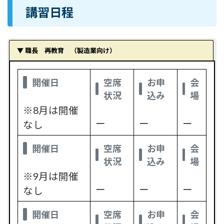
講習日程
▼ 職長 再教育 （製造業向け）
開催日
空席
お申
会
状況
込み
場
※8月は開催
ー
ー
ー
なし
開催日
空席
お申
会
状況
込み
場
※9月は開催
ー
ー
ー
なし
開催日
空席
お申
会