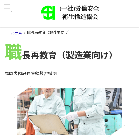
コ
ナ
ン
ビ
テ
ゲ
ン
ー
ツ
シ
ホーム
職長再教育（製造業向け）
へ
ョ
ス
ン
職
キ
に
長再教育
（
製造業向け）
ッ
移
プ
動
福岡労働局長登録教習機関