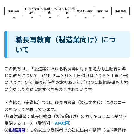
コースと受講
対象機械・作
よくあるご質
講習内容
関連する講習
講習日程
講習会場
要件
業
問
職長再教育
（
製造業向け）につ
いて
この教育は、「製造業における職長等に対する能力向上教育に準
じた教育について」(令和２年３月３１日付け基発０３３１第７号)
に基づき、定期(職長就任後おおむね５年ごと)又は機械設備を大幅
に変更した際に実施すべきものとされています。
・
当協会（安衛協）では、職長再教育
（
製造業向け）に次のコー
スを設けて開催しています。
① 通常講習：
職長再教育
（
製造業向け）のカリキュラムに基づき
受講するコース（受講料：
9,900円
）
②
出張講習
：
６名以上の受講者で会社に出向く講習（技能講習は