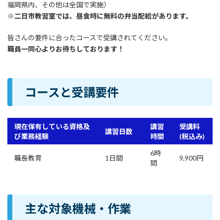
福岡県内、その他は全国で実施）
※二日市教習室では、昼食時に無料の弁当配給があります。
皆さんの要件に合ったコースで受講されてください。
職員一同心よりお待ちしております！
コースと受講要件
現在保有している資格及
講習
受講料
講習日数
び業務経験
時間
(税込み)
6時
職長教育
1日間
9,900円
間
主な対象機械・作業