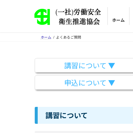
コ
ナ
ン
ビ
テ
ゲ
ホーム
ン
ー
ツ
シ
ホーム
よくあるご質問
へ
ョ
ス
ン
キ
に
ッ
移
講習について ▼
プ
動
申込について ▼
講習について