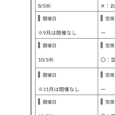
8/5㈬
✕：
開催日
空席
※9月は開催なし
ー
開催日
空席
10/1㈭
〇：
開催日
空席
※11月は開催なし
ー
開催日
空席