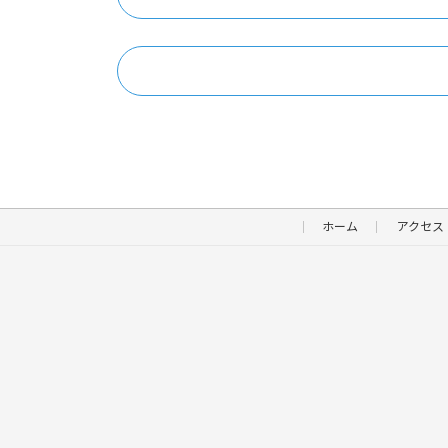
※11月は開催なし
ー
開催日
空席
12/3㈭
〇：
ホーム
アクセス