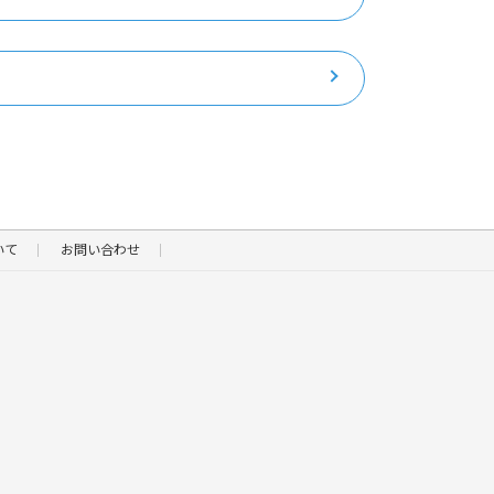
ー
会場
[学科]
二日市教習室
いて
お問い合わせ