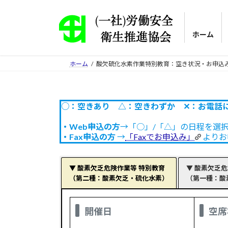
コ
ナ
ン
ビ
テ
ゲ
ホーム
ン
ー
ツ
シ
ホーム
酸欠硫化水素作業特別教育：空き状況・お申込
へ
ョ
ス
ン
キ
に
ッ
移
○：空きあり △：空きわずか
✕
：お電話
プ
動
・Web申込の方
→「○」/「△」の日程を選
・Fax申込の方
→
「Faxでお申込み」
よりお
▼ 酸素欠乏危険作業等 特別教育
▼ 酸素欠乏
（第二種：酸素欠乏・硫化水素）
（第一種：酸
開催日
空席