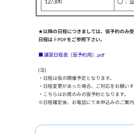
12/3㈭
〇：
開催日
空席
★以降の日程につきましては、仮予約のみ受
日程は☟PDFをご参照下さい。
8/5㈬
✕：
■ 講習日程表（仮予約用）.pdf
開催日
空席
(注)
※9月は開催なし
ー
・日程は仮の開催予定となります。
・日程変更があった場合、ご対応をお願いす
開催日
空席
・こちらはお席のみの仮予約となります。
※日程確定後、お電話にて本申込みのご案内
10/1㈭
〇：
開催日
空席