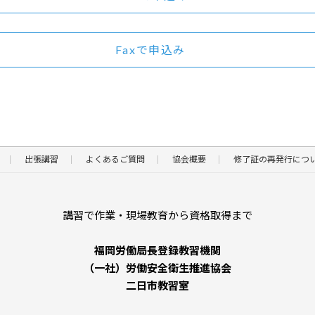
ー
状況
お申込み
Faxで申込み
空きあり
申込
出張講習
よくあるご質問
協会概要
修了証の再発行につ
​講習で作業・現場教育から資格取得まで
福岡労働局長登録教習機関
（一社）労働安全衛生推進協会
二日市教習室